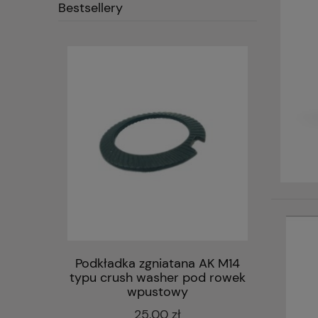
Bestsellery
Podkładka zgniatana AK M14
typu crush washer pod rowek
wpustowy
25,00 zł