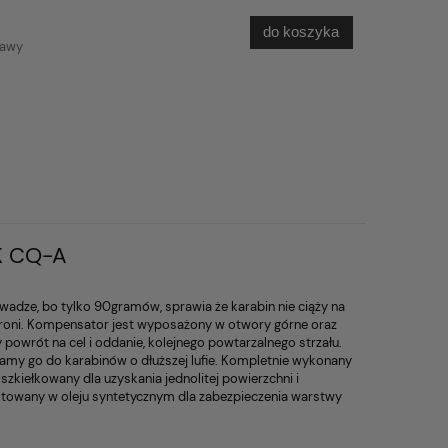
do koszyka
tawy
K CQ-A
wadze, bo tylko 90gramów, sprawia że karabin nie ciąży na
t broni. Kompensator jest wyposażony w otwory górne oraz
 powrót na cel i oddanie, kolejnego powtarzalnego strzału.
amy go do karabinów o dłuższej lufie. Kompletnie wykonany
e szkiełkowany dla uzyskania jednolitej powierzchni i
gotowany w oleju syntetycznym dla zabezpieczenia warstwy