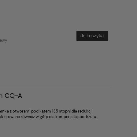
do koszyka
tawy
n CQ-A
mka z otworami pod kątem 135 stopni dla redukcji
skierowane również w górę dla kompensacji podrzutu.