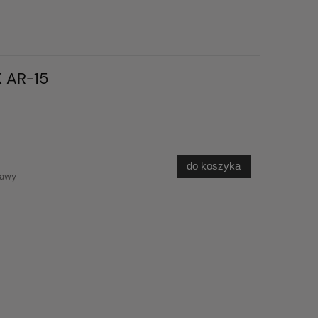
 AR-15
do koszyka
tawy