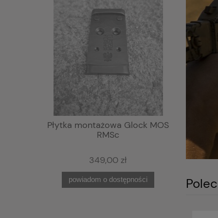
zka
Płytka montażowa Glock MOS
Krzes
a
RMSc
349,00 zł
Polec
powiadom o dostępności