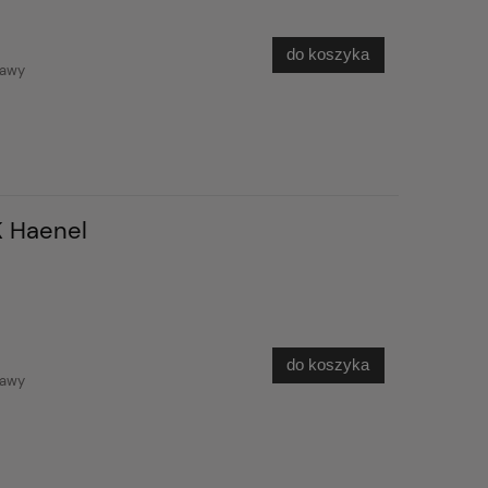
do koszyka
tawy
 Haenel
do koszyka
tawy