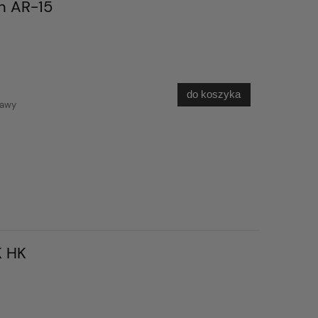
n AR-15
do koszyka
tawy
 HK