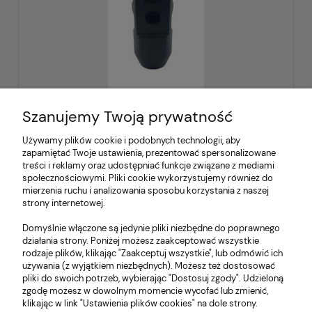
Szanujemy Twoją prywatność
Kompensator Czołg AR-15
Używamy plików cookie i podobnych technologii, aby
zapamiętać Twoje ustawienia, prezentować spersonalizowane
treści i reklamy oraz udostępniać funkcje związane z mediami
369,00 zł
społecznościowymi. Pliki cookie wykorzystujemy również do
zawiera 23% VAT, bez kosztów dostawy
mierzenia ruchu i analizowania sposobu korzystania z naszej
strony internetowej.
do koszyka
Domyślnie włączone są jedynie pliki niezbędne do poprawnego
działania strony. Poniżej możesz zaakceptować wszystkie
rodzaje plików, klikając "Zaakceptuj wszystkie", lub odmówić ich
używania (z wyjątkiem niezbędnych). Możesz też dostosować
«
1
2
»
pliki do swoich potrzeb, wybierając "Dostosuj zgody". Udzieloną
zgodę możesz w dowolnym momencie wycofać lub zmienić,
klikając w link "Ustawienia plików cookies" na dole strony.