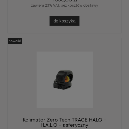
zawiera 23% VAT, bez kosztów dostawy
do koszyka
nowość
Kolimator Zero Tech TRACE HALO -
H.A.L.O - asferyczny