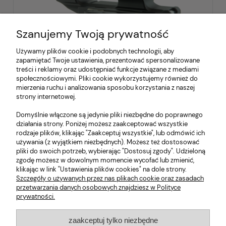
Szanujemy Twoją prywatność
Używamy plików cookie i podobnych technologii, aby
zapamiętać Twoje ustawienia, prezentować spersonalizowane
Montaż SPUHR QDP 3016 AR 30mm
treści i reklamy oraz udostępniać funkcje związane z mediami
0MOA H-38mm L-151mm
społecznościowymi. Pliki cookie wykorzystujemy również do
mierzenia ruchu i analizowania sposobu korzystania z naszej
strony internetowej.
2 300,00 zł
zawiera 23% VAT, bez kosztów dostawy
Domyślnie włączone są jedynie pliki niezbędne do poprawnego
działania strony. Poniżej możesz zaakceptować wszystkie
rodzaje plików, klikając "Zaakceptuj wszystkie", lub odmówić ich
do koszyka
używania (z wyjątkiem niezbędnych). Możesz też dostosować
pliki do swoich potrzeb, wybierając "Dostosuj zgody". Udzieloną
zgodę możesz w dowolnym momencie wycofać lub zmienić,
klikając w link "Ustawienia plików cookies" na dole strony.
Szczegóły o używanych przez nas plikach cookie oraz zasadach
przetwarzania danych osobowych znajdziesz w Polityce
prywatności.
Moje Konto
zaakceptuj tylko niezbędne