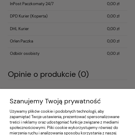
InPost Paczkomaty 24/7
0,00 zł
DPD Kurier
(Koperta)
0,00 zł
DHL Kurier
0,00 zł
Orlen Paczka
0,00 zł
Odbiór osobisty
0,00 zł
Opinie o produkcie (0)
Imię lub pseudonim:
Szanujemy Twoją prywatność
Używamy plików cookie i podobnych technologii, aby
Twoja opinia:
zapamiętać Twoje ustawienia, prezentować spersonalizowane
treści i reklamy oraz udostępniać funkcje związane z mediami
społecznościowymi. Pliki cookie wykorzystujemy również do
mierzenia ruchu i analizowania sposobu korzystania z naszej