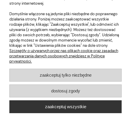
strony internetowej.
Domyślnie włączone są jedynie pliki niezbędne do poprawnego
działania strony. Poniżej możesz zaakceptować wszystkie
wyślij
rodzaje plików, klikając "Zaakceptuj wszystkie", lub odmówić ich
używania (z wyjątkiem niezbędnych). Możesz też dostosować
pliki do swoich potrzeb, wybierając "Dostosuj zgody". Udzieloną
zgodę możesz w dowolnym momencie wycofać lub zmienić,
klikając w link "Ustawienia plików cookies" na dole strony.
Szczegóły o używanych przez nas plikach cookie oraz zasadach
przetwarzania danych osobowych znajdziesz w Polityce
prywatności.
Moje Konto
zaakceptuj tylko niezbędne
Obsługa Klienta
dostosuj zgody
Pomoc
zaakceptuj wszystkie
O nas
pokaż pełną wersję strony