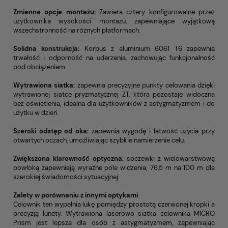
Zmienne opcje montażu:
Zawiera cztery konfigurowalne przez
użytkownika wysokości montażu, zapewniające wyjątkową
wszechstronność na różnych platformach.
Solidna konstrukcja:
Korpus z aluminium 6061 T6 zapewnia
trwałość i odporność na uderzenia, zachowując funkcjonalność
pod obciążeniem.
Wytrawiona siatka:
zapewnia precyzyjne punkty celowania dzięki
wytrawionej siatce pryzmatycznej ZT, która pozostaje widoczna
bez oświetlenia, idealna dla użytkowników z astygmatyzmem i do
użytku w dzień.
Szeroki odstęp od oka:
zapewnia wygodę i łatwość użycia przy
otwartych oczach, umożliwiając szybkie namierzenie celu.
Zwiększona klarowność optyczna:
soczewki z wielowarstwową
powłoką zapewniają wyraźne pole widzenia; 76,5 m na 100 m dla
szerokiej świadomości sytuacyjnej.
Zalety w porównaniu z innymi optykami
Celownik ten wypełnia lukę pomiędzy prostotą czerwonej kropki a
precyzją lunety. Wytrawiona laserowo siatka celownika MICRO
Prism jest lepsza dla osób z astygmatyzmem, zapewniając