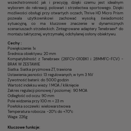
wszechstronność jak i precyzję, dzięki czemu jest idealnym
wyborem do rekreacji, polowań i strzelectwa sportowego. Dzięki
możliwości obsługi przy otwartych oczach, Thrive HD Micro Prism
pozwala użytkownikowi zachować wysoką świadomość
sytuacyjną, co ma kluczowe znaczenie w dynamicznych
scenariuszach strzeleckich. Zintegrowane adaptery Tenebraex® do
montażu taktycznej, wytrzymałej, odchylanej osłony obiektywu.
Cechy :
Powiększenie: 1x
Średnica obiektywu: 20 mm
Kompatybilność z Tenebraex (26FCV-010BK1 i 28MMFC-FCV) -
BRAK W ZESTAWIE
Siatka: Siatka pryzmowa ZT, trawiona
Ustawienia jasności: 13 regulowanych, w tym 3 NV
Żywotność baterii: do 5000 godzin
Wartość indeksu wieży: 1 MOA / kliknięcie
Zakres regulacji pionowej / poziomej : 90 MOA
Odległość od oczu: 90 mm
Pole widzenia przy 100 m = 23 m
Powłoka soczewki: wielowarstwowa
Temperatura robocza: -20°c do +70°c
Waga: 226g
Kluczowe funkcje: