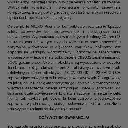
wyraźniejszy i bardziej spójny punkt celowania niż siatki rzutowane.
Wytrzymała konstrukcja i wewnętrzne pryzmaty zapewniają
kompaktową, trwałą optykę, idealną do starć na małych i średnich
dystansach, bez konieczności regulacji.
Celownik 1x MICRO Prism
to kompaktowe rozwiązanie łączące
zalety celowników kolimatorowych jak i tradycyjnych lunet
celowniczych. Wyposażona jest w obiektyw o średnicy 20 mm i 13
ustawień jasności, w tym trzy do widzenia w nocy, zapewniając
optymalną widoczność w większości warunków. Kolimator jest
odporny na wstrząsy, wodoszczelny i odporny na zaparowania,
wyposażony w ładowaną z boku baterię CR2032 zapewniającą do
5000 godzin pracy. Okular i obiektyw są wyposażone w adapter
Tenebraex, który ułatwia montaż taktycznych, wytrzymałych,
odchylanych osłon obiektywu 26FCV-010BK1 i 28MMFC-FCV,
zapewniający najwyższą ochronę wielowarstwowych. Zintegrowany
czujnik ruchu z funkcją automatycznego uśpienia i automatycznego
włączania oszczędza baterię, utrzymując lunetę w gotowości do
działania. Stałe powiększenie 1x ułatwia szybkie namierzanie celu,
niemal tak szybko, jak celowniki kolimatorowe, a jednocześnie
zapewnia wyrafinowaną siatkę celowniczą, która umożliwia
precyzyjne strzelanie na dużych dystansach.
DOŻYWOTNIA GWARANCJA!
Bez względu na usterkę lub przyczynę, produkty ZeroTech są objęte