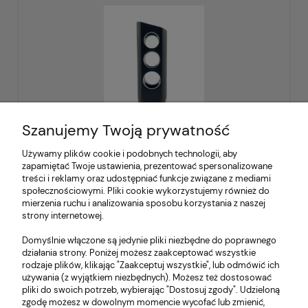
Szanujemy Twoją prywatność
Używamy plików cookie i podobnych technologii, aby
zapamiętać Twoje ustawienia, prezentować spersonalizowane
Kompensator HA-CK HK
treści i reklamy oraz udostępniać funkcje związane z mediami
społecznościowymi. Pliki cookie wykorzystujemy również do
mierzenia ruchu i analizowania sposobu korzystania z naszej
strony internetowej.
359,00 zł
zawiera 23% VAT, bez kosztów dostawy
Domyślnie włączone są jedynie pliki niezbędne do poprawnego
działania strony. Poniżej możesz zaakceptować wszystkie
rodzaje plików, klikając "Zaakceptuj wszystkie", lub odmówić ich
do koszyka
używania (z wyjątkiem niezbędnych). Możesz też dostosować
pliki do swoich potrzeb, wybierając "Dostosuj zgody". Udzieloną
zgodę możesz w dowolnym momencie wycofać lub zmienić,