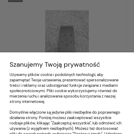
Szanujemy Twoją prywatność
Używamy plików cookie i podobnych technologii, aby
zapamiętać Twoje ustawienia, prezentować spersonalizowane
Płytka montażowa Glock MOS RMSc
treści i reklamy oraz udostępniać funkcje związane z mediami
społecznościowymi. Pliki cookie wykorzystujemy również do
mierzenia ruchu i analizowania sposobu korzystania z naszej
strony internetowej.
349,00 zł
zawiera 23% VAT, bez kosztów dostawy
Domyślnie włączone są jedynie pliki niezbędne do poprawnego
działania strony. Poniżej możesz zaakceptować wszystkie
rodzaje plików, klikając "Zaakceptuj wszystkie", lub odmówić ich
powiadom o dostępności
używania (z wyjątkiem niezbędnych). Możesz też dostosować
pliki do swoich potrzeb, wybierając "Dostosuj zgody". Udzieloną