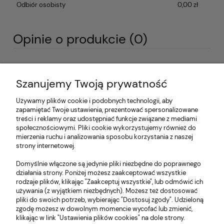
Odbiór osobisty
0,00 zł
Opinie o produkcie (0)
Imię lub pseudonim:
Szanujemy Twoją prywatność
Używamy plików cookie i podobnych technologii, aby
Twoja opinia:
zapamiętać Twoje ustawienia, prezentować spersonalizowane
treści i reklamy oraz udostępniać funkcje związane z mediami
społecznościowymi. Pliki cookie wykorzystujemy również do
mierzenia ruchu i analizowania sposobu korzystania z naszej
strony internetowej.
Domyślnie włączone są jedynie pliki niezbędne do poprawnego
działania strony. Poniżej możesz zaakceptować wszystkie
wyślij
rodzaje plików, klikając "Zaakceptuj wszystkie", lub odmówić ich
używania (z wyjątkiem niezbędnych). Możesz też dostosować
pliki do swoich potrzeb, wybierając "Dostosuj zgody". Udzieloną
zgodę możesz w dowolnym momencie wycofać lub zmienić,
klikając w link "Ustawienia plików cookies" na dole strony.