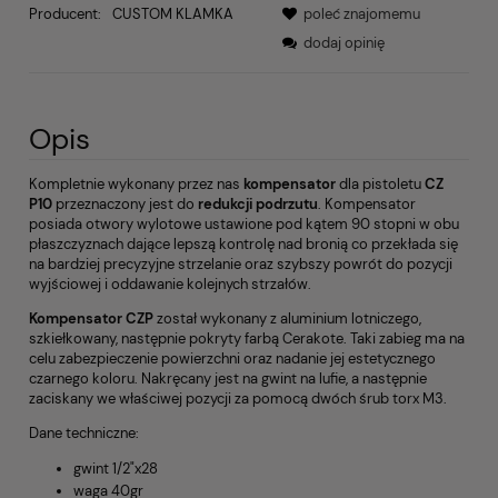
Producent:
CUSTOM KLAMKA
poleć znajomemu
dodaj opinię
Opis
Kompletnie wykonany przez nas
kompensator
dla pistoletu
CZ
P10
przeznaczony jest do
redukcji podrzutu
. Kompensator
posiada otwory wylotowe ustawione pod kątem 90 stopni w obu
płaszczyznach dające lepszą kontrolę nad bronią co przekłada się
na bardziej precyzyjne strzelanie oraz szybszy powrót do pozycji
wyjściowej i oddawanie kolejnych strzałów.
Kompensator CZP
został wykonany z aluminium lotniczego,
szkiełkowany, następnie pokryty farbą Cerakote. Taki zabieg ma na
celu zabezpieczenie powierzchni oraz nadanie jej estetycznego
czarnego koloru. Nakręcany jest na gwint na lufie, a następnie
zaciskany we właściwej pozycji za pomocą dwóch śrub torx M3.
Dane techniczne:
gwint 1/2"x28
waga 40gr