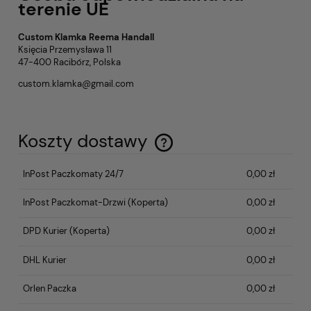
terenie UE
Custom Klamka Reema Handall
Księcia Przemysława 11
47-400 Racibórz, Polska
custom.klamka@gmail.com
Koszty dostawy
Cena nie zawiera ewentualnych kosztów płatności
InPost Paczkomaty 24/7
0,00 zł
InPost Paczkomat-Drzwi
(Koperta)
0,00 zł
DPD Kurier
(Koperta)
0,00 zł
DHL Kurier
0,00 zł
Orlen Paczka
0,00 zł