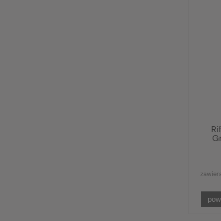
Ri
Gr
zawier
pow