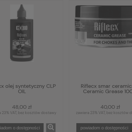
ecx olej syntetyczny CLP
Riflecx smar cerami
OIL
Ceramic Grease 100
48,00 zł
40,00 zł
a 23% VAT, bez kosztów dostawy
zawiera 23% VAT, bez kosztów 
iadom o dostępności
powiadom o dostępności