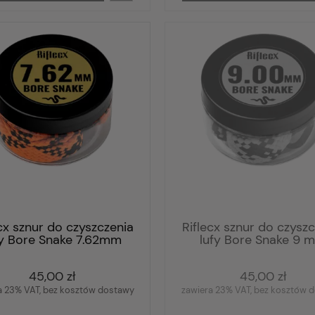
cx sznur do czyszczenia
Riflecx sznur do czysz
fy Bore Snake 7.62mm
lufy Bore Snake 9 
45,00 zł
45,00 zł
a 23% VAT, bez kosztów dostawy
zawiera 23% VAT, bez kosztów 