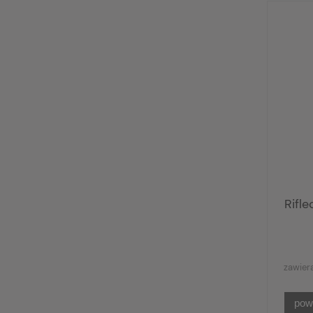
Rifl
zawier
pow