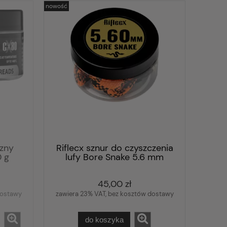
nowość
czny
Riflecx sznur do czyszczenia
 g
lufy Bore Snake 5.6 mm
45,00 zł
dostawy
zawiera 23% VAT, bez kosztów dostawy
do koszyka