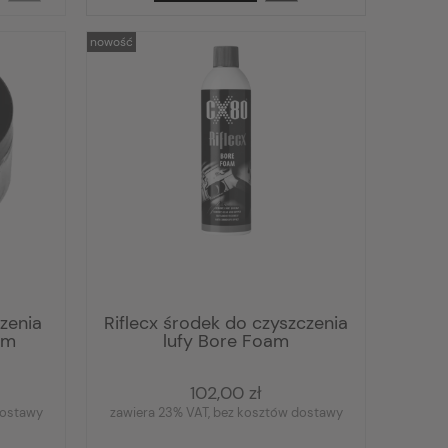
nowość
czenia
Riflecx środek do czyszczenia
mm
lufy Bore Foam
102,00 zł
dostawy
zawiera 23% VAT, bez kosztów dostawy