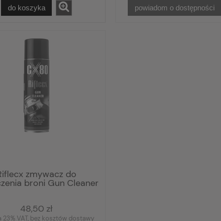
do koszyka
powiadom o dostępności
Riflecx zmywacz do
czenia broni Gun Cleaner
500 ml
48,50 zł
a 23% VAT, bez kosztów dostawy