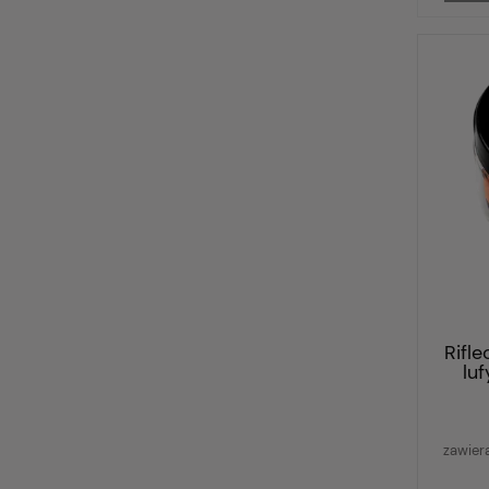
Rifle
lu
zawier