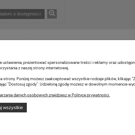
iadom o dostępności
 ustawienia, prezentować spersonalizowane treści i reklamy oraz udostępni
zystania z naszej strony internetowej.
a strony. Poniżej możesz zaakceptować wszystkie rodzaje plików, klikając "
ając "Dostosuj zgody". Udzieloną zgodę możesz w dowolnym momencie wycofać
ienta
Pomoc
arzania danych osobowych znajdziesz w Polityce prywatności.
tności
Regulamin
j wszystkie
ty dostawy
Polityka prywatności
acji zamówienia
FAQ
Zwroty i reklamacje