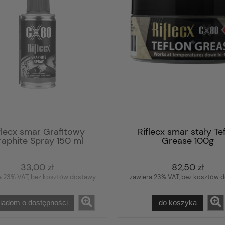
flecx smar Grafitowy
Riflecx smar stały Te
aphite Spray 150 ml
Grease 100g
33,00 zł
82,50 zł
a 23% VAT, bez kosztów dostawy
zawiera 23% VAT, bez kosztów 
iadom o dostępności
do koszyka