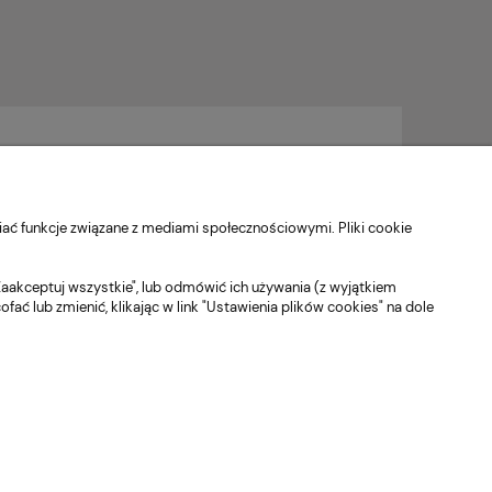
ać funkcje związane z mediami społecznościowymi. Pliki cookie
Zaakceptuj wszystkie", lub odmówić ich używania (z wyjątkiem
 lub zmienić, klikając w link "Ustawienia plików cookies" na dole
O nas
Kontakt
O nas