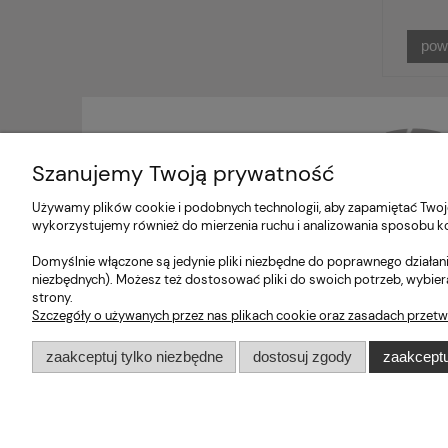
pow
Szanujemy Twoją prywatność
Używamy plików cookie i podobnych technologii, aby zapamiętać Twoje
wykorzystujemy również do mierzenia ruchu i analizowania sposobu kor
Domyślnie włączone są jedynie pliki niezbędne do poprawnego działani
niezbędnych). Możesz też dostosować pliki do swoich potrzeb, wybier
Moje Konto
Obsługa Kl
strony.
Szczegóły o używanych przez nas plikach cookie oraz zasadach przetw
Ulubione
Metody pła
zaakceptuj tylko niezbędne
dostosuj zgody
zaakceptu
Zaloguj się
Czas i kosz
Czas realiz